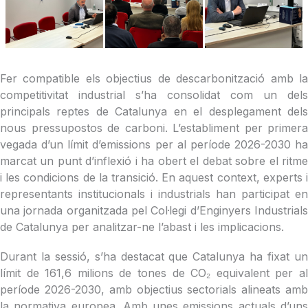
Fer compatible els objectius de descarbonització amb la
competitivitat industrial s’ha consolidat com un dels
principals reptes de Catalunya en el desplegament dels
nous pressupostos de carboni. L’establiment per primera
vegada d’un límit d’emissions per al període 2026-2030 ha
marcat un punt d’inflexió i ha obert el debat sobre el ritme
i les condicions de la transició. En aquest context, experts i
representants institucionals i industrials han participat en
una jornada organitzada pel Col·legi d’Enginyers Industrials
de Catalunya per analitzar-ne l’abast i les implicacions.
Durant la sessió, s’ha destacat que Catalunya ha fixat un
límit de 161,6 milions de tones de CO₂ equivalent per al
període 2026-2030, amb objectius sectorials alineats amb
la normativa europea. Amb unes emissions actuals d’uns