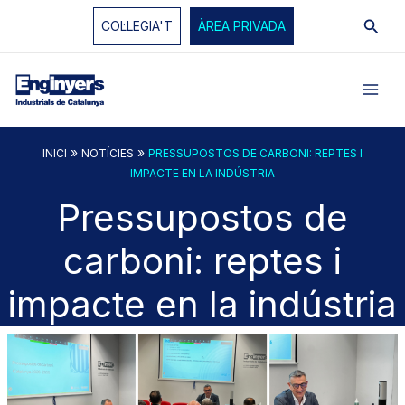
Vés
Cerc
COL·LEGIA'T
ÀREA PRIVADA
al
contingut
»
»
INICI
NOTÍCIES
PRESSUPOSTOS DE CARBONI: REPTES I
IMPACTE EN LA INDÚSTRIA
Pressupostos de
carboni: reptes i
impacte en la indústria