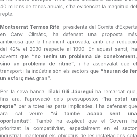
40 milions de tones anuals, s’ha evidenciat la magnitud del
repte.
Montserrat Termes Rifé
, presidenta del Comitè d’Expert
en Canvi Climàtic, ha defensat una proposta més
ambiciosa que la finalment aprovada, amb una reducció
del 42% el 2030 respecte al 1990. En aquest sentit, ha
advertit que
“no tenim un problema de coneixement,
sinó un problema de ritme”
, i ha assenyalat que e
transport i la indústria són els sectors que
“hauran de fe
un esforç més gran”.
Per la seva banda,
Iñaki Gili Jáuregui
ha remarcat que
fins ara, l’aprovació dels pressupostos
“ha estat u
repte”
per a totes les parts implicades, i ha defensat que
ara cal veure
“si també acaba sent un
oportunitat”.
També ha explicat que el Govern ha
prioritzat la competitivitat, especialment en el sector
industrial, mantenint els objectius de les instal·lacions sota