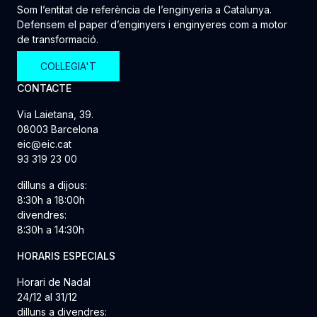
Som l’entitat de referència de l’enginyeria a Catalunya.
Defensem el paper d’enginyers i enginyeres com a motor
de transformació.
COL·LEGIA'T
CONTACTE
Via Laietana, 39.
08003 Barcelona
eic@eic.cat
93 319 23 00
dilluns a dijous:
8:30h a 18:00h
divendres:
8:30h a 14:30h
HORARIS ESPECIALS
Horari de Nadal
24/12 al 31/12
dilluns a divendres: