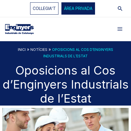
Vés
Cerc
COL·LEGIA'T
ÀREA PRIVADA
al
contingut
»
»
INICI
NOTÍCIES
OPOSICIONS AL COS D’ENGINYERS
INDUSTRIALS DE L’ESTAT
Oposicions al Cos
d’Enginyers Industrials
de l’Estat