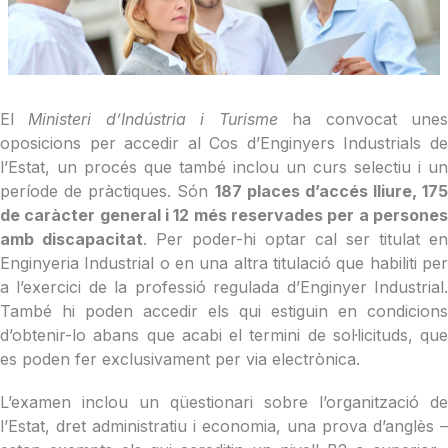
El
Ministeri d’Indústria i Turisme
ha convocat une
oposicions per accedir al Cos d’Enginyers Industrials de
l’Estat, un procés que també inclou un curs selectiu i un
període de pràctiques. Són
187 places d’accés lliure, 175
de caràcter general i 12 més reservades per a persones
amb discapacitat
. Per poder-hi optar cal ser titulat en
Enginyeria Industrial o en una altra titulació que habiliti per
a l’exercici de la professió regulada d’Enginyer Industrial.
També hi poden accedir els qui estiguin en condicions
d’obtenir-lo abans que acabi el termini de sol·licituds, que
es poden fer exclusivament per via electrònica.
L’examen inclou un qüestionari sobre l’organització de
l’Estat, dret administratiu i economia, una prova d’anglès –