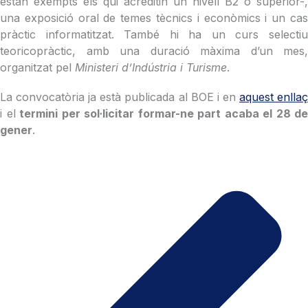
estan exempts els qui acreditin un nivell B2 o superior-,
una exposició oral de temes tècnics i econòmics i un cas
pràctic informatitzat. També hi ha un curs selectiu
teoricopràctic, amb una duració màxima d’un mes,
organitzat pel
Ministeri d’Indústria i Turisme
.
La convocatòria ja està publicada al BOE i en
aquest enlla
i el
termini per sol·licitar formar-ne part acaba el 28 de
gener
.