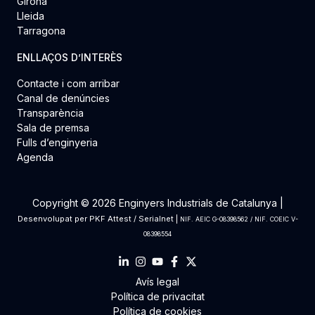
Girona
Lleida
Tarragona
ENLLAÇOS D’INTERÈS
Contacte i com arribar
Canal de denúncies
Transparència
Sala de premsa
Fulls d’enginyeria
Agenda
Copyright © 2026 Enginyers Industrials de Catalunya |
Desenvolupat per
PKF Attest
/
Serialnet
|
NIF. AEIC G-08398562 / NIF. COEIC V-
08398554
Avís legal
Política de privacitat
Política de cookies