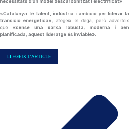
necessitats d’un model descarbonitzat i electrificat»
.
«Catalunya té talent, indústria i ambició per liderar la
transició energètica»,
afegeix el degà, però advertei
que
«sense una xarxa robusta, moderna i ben
planificada, aquest lideratge és inviable».
LLEGEIX L'ARTICLE