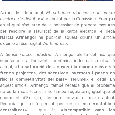
Arran del document
El col·lapse d’accés a la xarxa
elèctrica de distribució
elaborat per la Comissió d’Energia i
en el qual s’advertia de la necessitat de prendre mesures
per resoldre la saturació de la xarxa elèctrica, el degà
Narcís Armengol
ha publicat aquest dilluns un articl
d’opinió al diari digital
Via Empresa
.
A
Sense xarxa, indústria
, Armengol alerta del risc que
suposa per a l’activitat econòmica industrial la situació
actual,
«La saturació dels nusos i la manca d’inversió
frenen projectes, desincentiven inversors i posen en
risc la competitivitat del país»
, resumeix el degà. En
aquest article, Armengol també recalca que el problema
no és tan sols tècnic, sinó també regulatori i, igual que el
document d’Energia, demana canviar el marc actual.
Recorda que està pensat per un sistema
«estable i
centralitzat»
i que és
«incompatible amb les