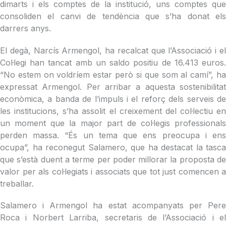
dimarts i els comptes de la institució, uns comptes que
consoliden el canvi de tendència que s’ha donat els
darrers anys.
El degà, Narcís Armengol, ha recalcat que l’Associació i el
Col·legi han tancat amb un saldo positiu de 16.413 euros.
“No estem on voldríem estar però si que som al camí”, ha
expressat Armengol. Per arribar a aquesta sostenibilitat
econòmica, a banda de l’impuls i el reforç dels serveis de
les institucions, s’ha assolit el creixement del col·lectiu en
un moment que la major part de col·legis professionals
perden massa. “És un tema que ens preocupa i ens
ocupa”, ha reconegut Salamero, que ha destacat la tasca
que s’està duent a terme per poder millorar la proposta de
valor per als col·legiats i associats que tot just comencen a
treballar.
Salamero i Armengol ha estat acompanyats per Pere
Roca i Norbert Larriba, secretaris de l’Associació i el