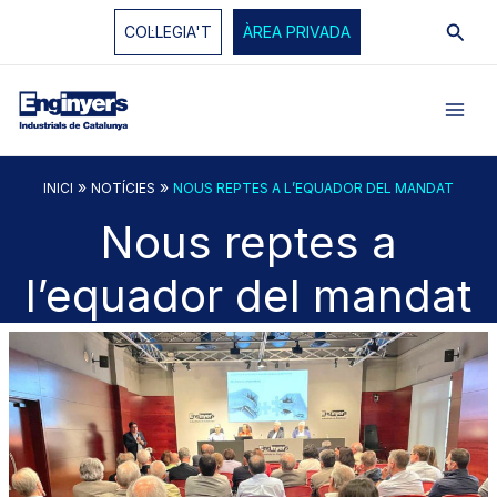
Vés
Cerc
COL·LEGIA'T
ÀREA PRIVADA
al
contingut
»
»
INICI
NOTÍCIES
NOUS REPTES A L’EQUADOR DEL MANDAT
Nous reptes a
l’equador del mandat