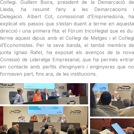
Col·legi. Guillem Boira, president de la Demarcació de
Lleida, ha resumit l’any a les Demarcacions i
Delegació. Albert Cot, comissionat d’Emprenedoria, ha
explicat els passos que s’estan duent a terme en aquesta
direcció i una primera fita: el Fòrum tricol·legial que es du
terme aquest dijous amb el Col·legi de Metges i el Col·legi
d’Economistes. Per la seva banda, el també membre de
junta Ignasi Rafel, ha exposat els avenços de la nova
Comissió de Lideratge Empresarial, que ha permès entrar
en contacte amb perfils d’enginyers i enginyeres que no
formaven part, fins ara, de les institucions.