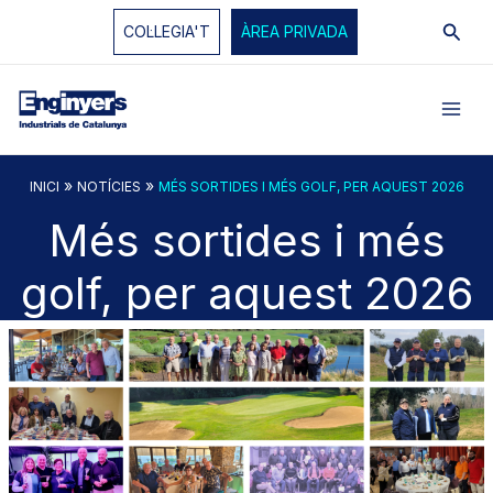
Vés
Cerc
COL·LEGIA'T
ÀREA PRIVADA
al
contingut
»
»
INICI
NOTÍCIES
MÉS SORTIDES I MÉS GOLF, PER AQUEST 2026
Més sortides i més
golf, per aquest 2026