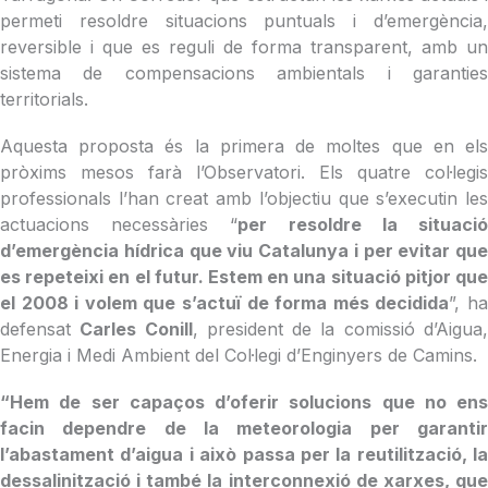
permeti resoldre situacions puntuals i d’emergència,
reversible i que es reguli de forma transparent, amb un
sistema de compensacions ambientals i garanties
territorials.
Aquesta proposta és la primera de moltes que en els
pròxims mesos farà l’Observatori. Els quatre col·legis
professionals l’han creat amb l’objectiu que s’executin les
actuacions necessàries “
per resoldre la situaci
d’emergència hídrica que viu Catalunya i per evitar que
es repeteixi en el futur. Estem en una situació pitjor que
el 2008 i volem que s’actuï de forma més decidida
”, h
defensat
Carles Conill
, president de la comissió d’Aigua
Energia i Medi Ambient del Col·legi d’Enginyers de Camins.
“Hem de ser capaços d’oferir solucions que no ens
facin dependre de la meteorologia per garantir
l’abastament d’aigua i això passa per la reutilització, la
dessalinització i també la interconnexió de xarxes, que