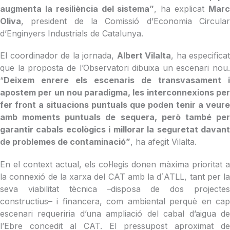
augmenta la resiliència del sistema”
, ha explicat
Mar
Oliva
, president de la Comissió d’Economia Circular
d’Enginyers Industrials de Catalunya.
El coordinador de la jornada,
Albert Vilalta
, ha especificat
que la proposta de l’Observatori dibuixa un escenari nou.
“
Deixem enrere els escenaris de transvasament i
apostem per un nou paradigma, les interconnexions per
fer front a situacions puntuals que poden tenir a veure
amb moments puntuals de sequera, però també per
garantir cabals ecològics i millorar la seguretat davant
de problemes de contaminació”
, ha afegit Vilalta.
En el context actual, els col·legis donen màxima prioritat a
la connexió de la xarxa del CAT amb la d´ATLL, tant per la
seva viabilitat tècnica –disposa de dos projectes
constructius– i financera, com ambiental perquè en cap
escenari requeriria d’una ampliació del cabal d’aigua de
l’Ebre concedit al CAT. El pressupost aproximat de