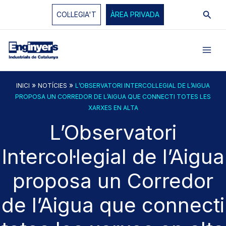
Vés
Cerc
COL·LEGIA'T
ÀREA PRIVADA
al
contingut
»
»
INICI
NOTÍCIES
L’OBSERVATORI INTERCOL·LEGIAL DE L’AIGUA
PROPOSA UN CORREDOR DE L’AIGUA QUE CONNECTI TOTES LES
XARXES EN ALTA
L’Observatori
Intercol·legial de l’Aigua
proposa un Corredor
de l’Aigua que connecti