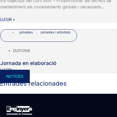
Els objectius del curs son: – Proporcionar als tècnics de
manteniment els coneixements globals i necessaris...
LLEGIR +
jornades
,
jornades i activitats
15/07/2026
Jornada en elaboració
LLEGIR +
NOTÍCIES
Entrades relacionades