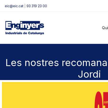
Vés
eic@eic.cat
|
93 319 23 00
al
contingut
Qu
Les nostres recomana
Jordi