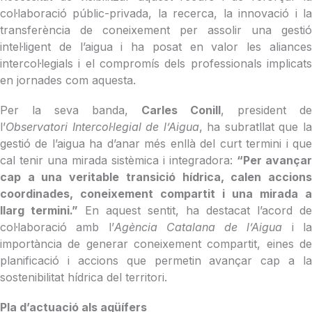
col·laboració públic-privada, la recerca, la innovació i la
transferència de coneixement per assolir una gestió
intel·ligent de l’aigua i ha posat en valor les aliances
intercol·legials i el compromís dels professionals implicats
en jornades com aquesta.
Per la seva banda,
Carles Conill
, president de
l’
Observatori Intercol·legial de l’Aigua
, ha subratllat que l
gestió de l’aigua ha d’anar més enllà del curt termini i que
cal tenir una mirada sistèmica i integradora:
“Per avançar
cap a una veritable transició hídrica, calen accions
coordinades, coneixement compartit i una mirada a
llarg termini.”
En aquest sentit, ha destacat l’acord de
col·laboració amb l’
Agència Catalana de l’Aigua
i l
importància de generar coneixement compartit, eines de
planificació i accions que permetin avançar cap a la
sostenibilitat hídrica del territori.
Pla d’actuació als aqüífers