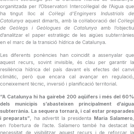
organitzada per l’Observatori Intercol·legial de l’Aigua que
ha tingut lloc al
Col·legi d’Enginyers Industrials d
Catalunya
aquest dimarts, amb la col·laboració del
Col·legi
de Geòlegs i Geòlogues de Catalunya
amb l’objecti
d’analitzar el paper estratègic de les aigües subterrànies
en el marc de la transició hídrica de Catalunya.
Les diferents ponències han coincidit a assenyalar que
aquest recurs, sovint invisible, és clau per garantir la
resiliència hídrica del país davant els efectes del canvi
climàtic, però que encara cal avançar en regulació,
coneixement tècnic, inversió i planificació territorial.
“A Catalunya hi ha gairebé 200 aqüífers i més del 60 %
dels municipis s’abasteixen principalment d’aigua
subterrània. La sequera tornarà, i cal estar preparades
i preparats”
, ha advertit la presidenta
Maria Salamero
en l’obertura de l’acte. Salamero també ha destacat la
necessitat de visibilitzar aquest recurs i de reforçar la