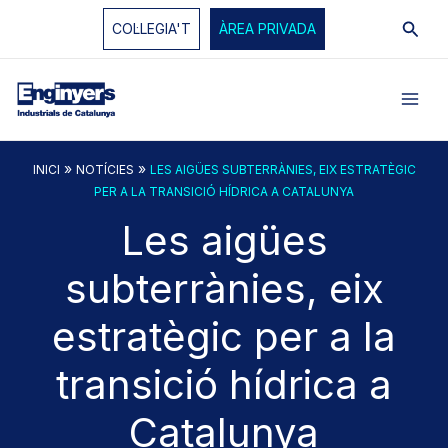
Vés
Cerc
COL·LEGIA'T
ÀREA PRIVADA
al
contingut
»
»
INICI
NOTÍCIES
LES AIGÜES SUBTERRÀNIES, EIX ESTRATÈGIC
PER A LA TRANSICIÓ HÍDRICA A CATALUNYA
Les aigües
subterrànies, eix
estratègic per a la
transició hídrica a
Catalunya