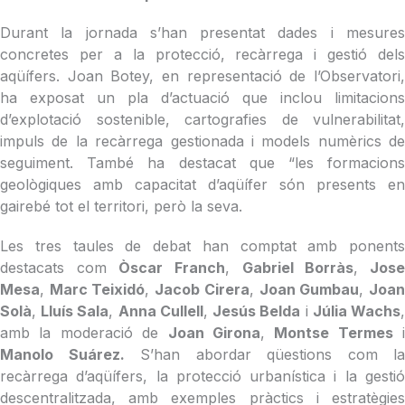
Durant la jornada s’han presentat dades i mesures
concretes per a la protecció, recàrrega i gestió dels
aqüífers. Joan Botey, en representació de l’Observatori,
ha exposat un pla d’actuació que inclou limitacions
d’explotació sostenible, cartografies de vulnerabilitat,
impuls de la recàrrega gestionada i models numèrics de
seguiment. També ha destacat que “les formacions
geològiques amb capacitat d’aqüífer són presents en
gairebé tot el territori, però la seva.
Les tres taules de debat han comptat amb ponents
destacats com
Òscar Franch
,
Gabriel Borràs
,
Jos
Mesa
,
Marc Teixidó
,
Jacob Cirera
,
Joan Gumbau
,
Joa
Solà
,
Lluís Sala
,
Anna Cullell
,
Jesús Belda
i
Júlia Wachs
amb la moderació de
Joan Girona
,
Montse Termes
i
Manolo Suárez.
S’han abordar qüestions com la
recàrrega d’aqüífers, la protecció urbanística i la gestió
descentralitzada, amb exemples pràctics i estratègies