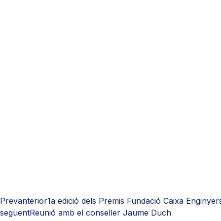
Prev
anterior
1a edició dels Premis Fundació Caixa Enginyer
següent
Reunió amb el conseller Jaume Duch