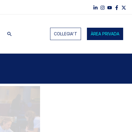
Cerca
COL·LEGIA'T
ÀREA PRIVADA