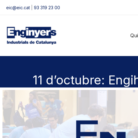
Vés
eic@eic.cat
|
93 319 23 00
al
contingut
Qu
11 d’octubre: Eng