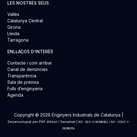
LES NOSTRES SEUS
Vallès
Catalunya Central
Girona
Lleida
Tarragona
ENLLAÇOS D’INTERÈS
Contacte i com arribar
Canal de denúncies
Transparència
Sala de premsa
Fulls d’enginyeria
Agenda
Copyright © 2026 Enginyers Industrials de Catalunya |
Desenvolupat per
PKF Attest
/
Serialnet
|
NIF. AEIC G-08398562 / NIF. COEIC V-
08398554