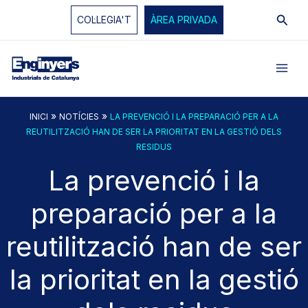
Vés
Cerc
COL·LEGIA'T
ÀREA PRIVADA
al
contingut
»
»
INICI
NOTÍCIES
LA PREVENCIÓ I LA PREPARACIÓ PER A LA
REUTILITZACIÓ HAN DE SER LA PRIORITAT EN LA GESTIÓ DELS
RESIDUS
La prevenció i la
preparació per a la
reutilització han de ser
la prioritat en la gestió