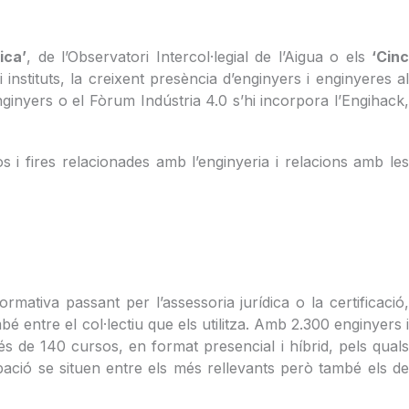
ica’
, de l’Observatori Intercol·legial de l’Aigua o els
‘Cinc
 instituts, la creixent presència d’enginyers i enginyeres a
inyers o el Fòrum Indústria 4.0 s’hi incorpora l’Engihack,
 i fires relacionades amb l’enginyeria i relacions amb les
mativa passant per l’assessoria jurídica o la certificació,
é entre el col·lectiu que els utilitza. Amb 2.300 enginyers i
és de 140 cursos, en format presencial i híbrid, pels quals
ació se situen entre els més rellevants però també els de