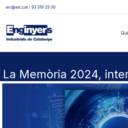
Vés
eic@eic.cat
|
93 319 23 00
al
contingut
Qu
La Memòria 2024, intera