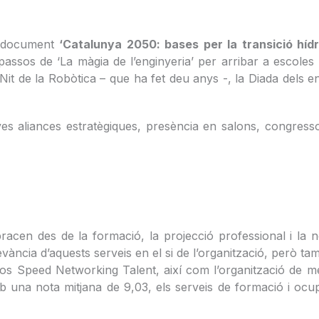
el document
‘Catalunya 2050: bases per la transició hídr
 passos de ‘La màgia de l’enginyeria’ per arribar a escoles i
 de la Robòtica – que ha fet deu anys -, la Diada dels eng
s aliances estratègiques, presència en salons, congressos
acen des de la formació, la projecció professional i la nor
ància d’aquests serveis en el si de l’organització, però tamb
ersos Speed Networking Talent, així com l’organització de m
una nota mitjana de 9,03, els serveis de formació i ocup