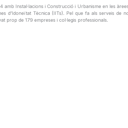
024 amb Instal·lacions i Construcció i Urbanisme en les àree
mes d’Idoneïtat Tècnica (IITs). Pel que fa als serveis de 
at prop de 179 empreses i col·legis professionals.