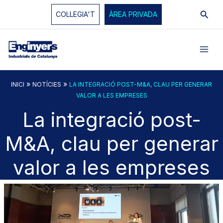
Vés
Cerc
COL·LEGIA'T
ÀREA PRIVADA
al
contingut
»
»
INICI
NOTÍCIES
LA INTEGRACIÓ POST-M&A, CLAU PER GENERAR
VALOR A LES EMPRESES
La integració post-
M&A, clau per generar
valor a les empreses