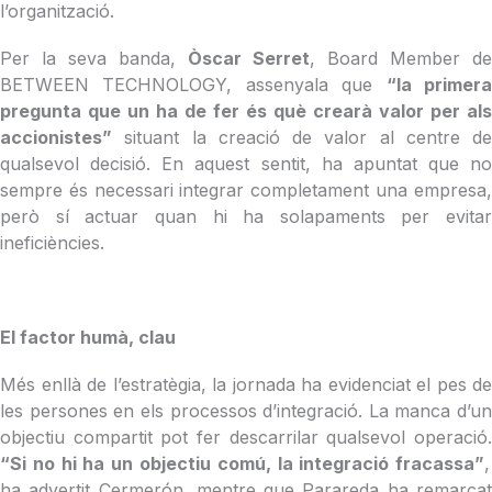
l’organització.
Per la seva banda,
Òscar Serret
, Board Member de
BETWEEN TECHNOLOGY, assenyala que
“la primer
pregunta que un ha de fer és què crearà valor per als
accionistes”
situant la creació de valor al centre de
qualsevol decisió. En aquest sentit, ha apuntat que no
sempre és necessari integrar completament una empresa,
però sí actuar quan hi ha solapaments per evitar
ineficiències.
El factor humà, clau
Més enllà de l’estratègia, la jornada ha evidenciat el pes de
les persones en els processos d’integració. La manca d’un
objectiu compartit pot fer descarrilar qualsevol operació.
“Si no hi ha un objectiu comú, la integració fracassa”
,
ha advertit Cermerón, mentre que Parareda ha remarcat