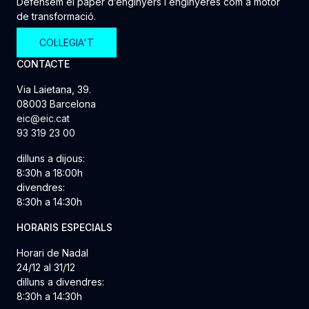
Defensem el paper d’enginyers i enginyeres com a motor
de transformació.
COL·LEGIA'T
CONTACTE
Via Laietana, 39.
08003 Barcelona
eic@eic.cat
93 319 23 00
dilluns a dijous:
8:30h a 18:00h
divendres:
8:30h a 14:30h
HORARIS ESPECIALS
Horari de Nadal
24/12 al 31/12
dilluns a divendres:
8:30h a 14:30h