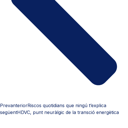
Prev
anterior
Riscos quotidians que ningú t’explica
següent
HDVC, punt neuràlgic de la transció energètica