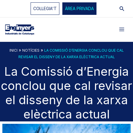
Vés
Cerc
COL·LEGIA'T
ÀREA PRIVADA
al
contingut
»
»
INICI
NOTÍCIES
LA COMISSIÓ D’ENERGIA CONCLOU QUE CAL
REVISAR EL DISSENY DE LA XARXA ELÈCTRICA ACTUAL
La Comissió d’Energia
conclou que cal revisar
el disseny de la xarxa
elèctrica actual