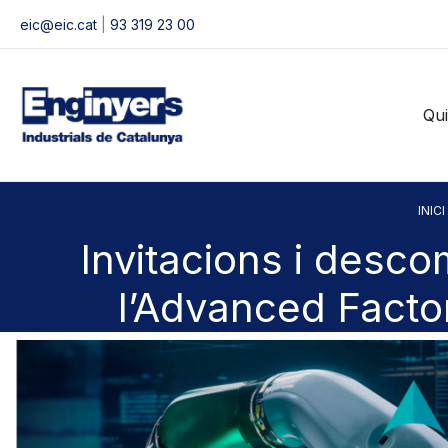
Vés
eic@eic.cat
|
93 319 23 00
al
contingut
Qu
INICI
Invitacions i desco
l’Advanced Facto