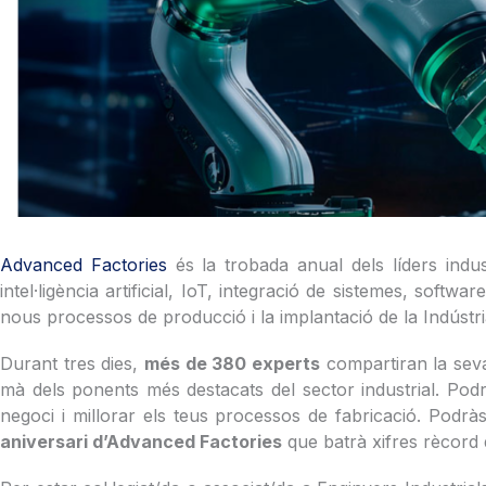
Advanced Factories
és la trobada anual dels líders indus
intel·ligència artificial, IoT, integració de sistemes, sof
nous processos de producció i la implantació de la Indústr
Durant tres dies,
més de 380 experts
compartiran la sev
mà dels ponents més destacats del sector industrial. Podr
negoci i millorar els teus processos de fabricació. Podrà
aniversari d’Advanced Factories
que batrà xifres rècord 