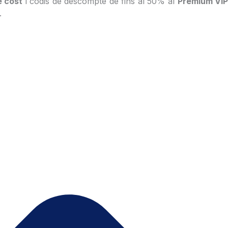
e cost
i codis de descompte de fins al 50% al
Premium VI
s.