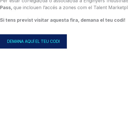
Per estar col·legiat/da o associat/da a Enginyers Industrial
Pass
,
que inclouen l’accés a zones com el Talent Marketpl
Si tens previst visitar aquesta fira, demana el teu codi!
DEMANA AQUÍ EL TEU CODI