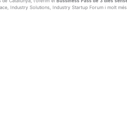
s de Catalunya, t’oferim el
Bussiness Pass de 3 dies sens
ace, Industry Solutions, Industry Startup Forum i molt mé