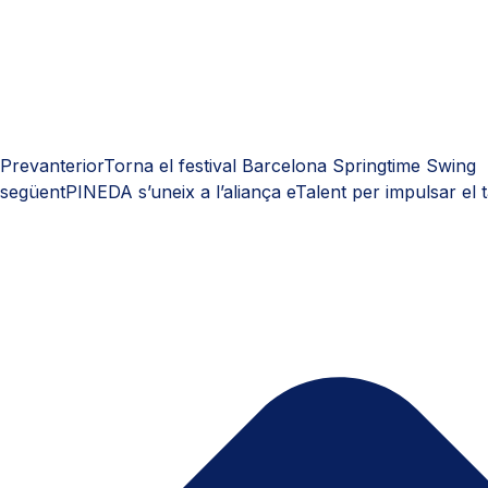
Prev
anterior
Torna el festival Barcelona Springtime Swing
següent
PINEDA s’uneix a l’aliança eTalent per impulsar el t