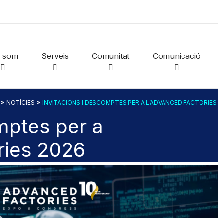
i som
Serveis
Comunitat
Comunicació
»
»
NOTÍCIES
INVITACIONS I DESCOMPTES PER A L’ADVANCED FACTORIES
mptes per a
ries 2026