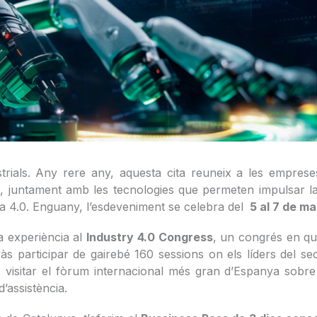
trials. Any rere any, aquesta cita reuneix a les emprese
tware, juntament amb les tecnologies que permeten impulsar l
ia 4.0. Enguany, l’esdeveniment se celebra del
5 al 7 de ma
a experiència al
Industry 4.0 Congress
, un congrés en què
às participar de gairebé 160 sessions on els líders del s
s visitar el fòrum internacional més gran d’Espanya sobre
d’assistència.