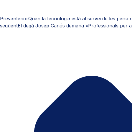
Prev
anterior
Quan la tecnologia està al servei de les perso
següent
El degà Josep Canós demana «Professionals per a 