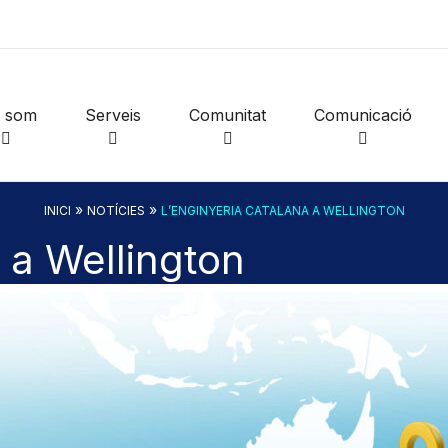
i som
Serveis
Comunitat
Comunicació
»
»
INICI
NOTÍCIES
L’ENGINYERIA CATALANA A WELLINGTON
 a Wellington