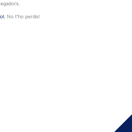
segadors.
ol
. No t’ho perdis!