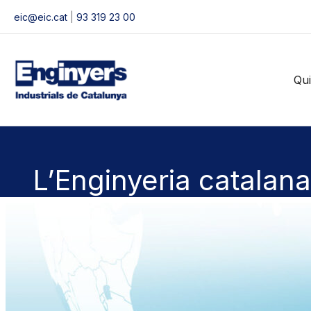
Vés
eic@eic.cat
|
93 319 23 00
al
contingut
Qu
L’Enginyeria catalana