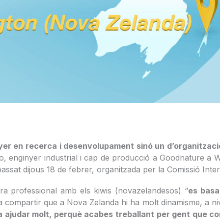
r en recerca i desenvolupament sinó un d’organització 
, enginyer industrial i cap de producció a Goodnature a We
passat dijous 18 de febrer, organitzada per la Comissió Inte
era professional amb els kiwis (novazelandesos) “
es basa
a compartir que a Nova Zelanda hi ha molt dinamisme, a nivel
ajudar molt, perquè acabes treballant per gent que co