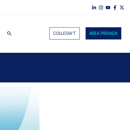
Cerca
COL·LEGIA'T
ÀREA PRIVADA