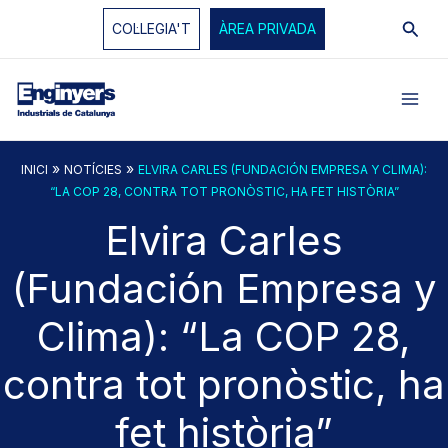
Vés
Cerc
COL·LEGIA'T
ÀREA PRIVADA
al
contingut
»
»
INICI
NOTÍCIES
ELVIRA CARLES (FUNDACIÓN EMPRESA Y CLIMA):
“LA COP 28, CONTRA TOT PRONÒSTIC, HA FET HISTÒRIA”
Elvira Carles
(Fundación Empresa y
Clima): “La COP 28,
contra tot pronòstic, ha
fet història”