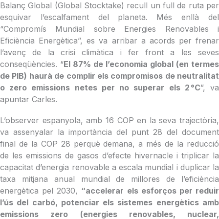
Balanç Global (Global Stocktake) recull un full de ruta per
esquivar l’escalfament del planeta. Més enllà del
“Compromís Mundial sobre Energies Renovables i
Eficiència Energètica”, es va arribar a acords per frenar
l’avenç de la crisi climàtica i fer front a les seves
conseqüències. “
El 87% de l’economia global (en termes
de PIB) haurà de complir els compromisos de neutralitat
o zero emissions netes per no superar els 2 °C
”, v
apuntar Carles.
L’observer espanyola, amb 16 COP en la seva trajectòria,
va assenyalar la importància del punt 28 del document
final de la COP 28 perquè demana, a més de la reducció
de les emissions de gasos d’efecte hivernacle i triplicar la
capacitat d’energia renovable a escala mundial i duplicar la
taxa mitjana anual mundial de millores de l’eficiència
energètica pel 2030,
“accelerar els esforços per redui
l’ús del carbó, potenciar els sistemes energètics amb
emissions zero (energies renovables, nuclear,