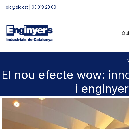
Vés
eic@eic.cat
|
93 319 23 00
al
contingut
Qu
IN
El nou efecte wow: inno
i enginyer