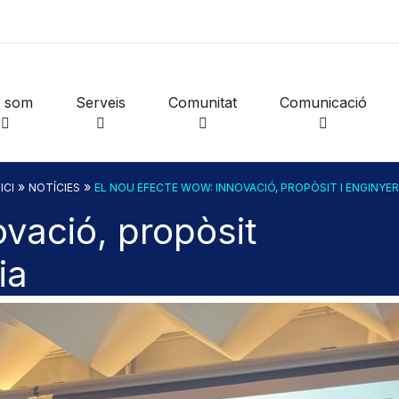
i som
Serveis
Comunitat
Comunicació
»
»
ICI
NOTÍCIES
EL NOU EFECTE WOW: INNOVACIÓ, PROPÒSIT I ENGINYER
vació, propòsit
ia