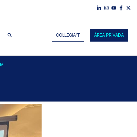
Cerca
COL·LEGIA'T
ÀREA PRIVADA
IA