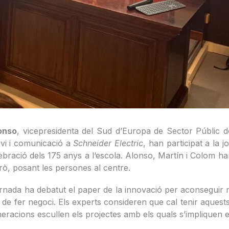
onso
, vicepresidenta del Sud d’Europa de Sector Públic d
nvi i comunicació a
Schneider Electric
, han participat a la 
ebració dels 175 anys a l’escola. Alonso, Martín i Colom ha
rò, posant les persones al centre.
ornada ha debatut el paper de la innovació per aconseguir m
de fer negoci. Els experts consideren que cal tenir aquests
neracions escullen els projectes amb els quals s’impliquen e