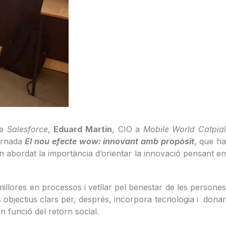
e
Salesforce
,
Eduard Martin
, CIO a
Mobile World Catpial
jornada
El nou efecte wow: innovant amb propòsit
, que h
n abordat la importància d’orientar la innovació pensant e
illores en processos i vetllar pel benestar de les persones
 objectius clars per, després, incorpora tecnologia i donar
n funció del retorn social.