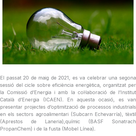
El passat 20 de maig de 2021, es va celebrar una segona
sessió del cicle sobre eficiència energètica, organitzat per
la Comissió d’Energia i amb la col·laboració de l’Institut
Català d’Energia (ICAEN). En aquesta ocasió, es van
presentar projectes d’optimització de processos industrials
en els sectors agroalimentari (Subcarn Echevarría), tèxtil
(Aprestos de Laneria),químic (BASF Sonatrach
PropanChem) i de la fusta (Mobel Línea).