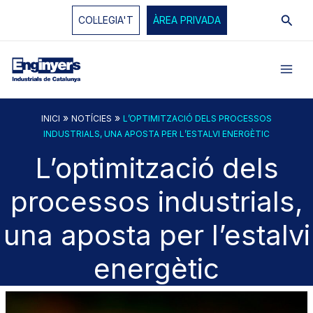
Vés
Cerc
COL·LEGIA'T
ÀREA PRIVADA
al
contingut
»
»
INICI
NOTÍCIES
L’OPTIMITZACIÓ DELS PROCESSOS
INDUSTRIALS, UNA APOSTA PER L’ESTALVI ENERGÈTIC
L’optimització dels
processos industrials,
una aposta per l’estalvi
energètic