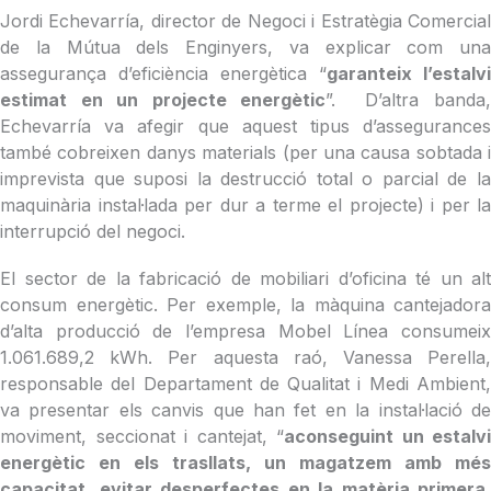
Jordi Echevarría, director de Negoci i Estratègia Comercial
de la Mútua dels Enginyers, va explicar com una
assegurança d’eficiència energètica “
garanteix l’estalvi
estimat en un projecte energètic
”. D’altra banda
Echevarría va afegir que aquest tipus d’assegurances
també cobreixen danys materials (per una causa sobtada i
imprevista que suposi la destrucció total o parcial de la
maquinària instal·lada per dur a terme el projecte) i per la
interrupció del negoci.
El sector de la fabricació de mobiliari d’oficina té un alt
consum energètic. Per exemple, la màquina cantejadora
d’alta producció de l’empresa Mobel Línea consumeix
1.061.689,2 kWh. Per aquesta raó, Vanessa Perella,
responsable del Departament de Qualitat i Medi Ambient,
va presentar els canvis que han fet en la instal·lació de
moviment, seccionat i cantejat, “
aconseguint un estalvi
energètic en els trasllats, un magatzem amb més
capacitat, evitar desperfectes en la matèria primera,