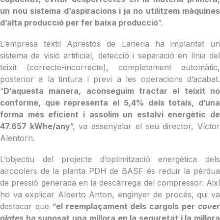
un nou sistema d’aspiracions i ja no utilitzem màquines
d’alta producció per fer baixa producció
”.
L’empresa tèxtil Aprestos de Laneria ha implantat un
sistema de visió artificial, detecció i separació en línia del
teixit (correcte-incorrecte), completament automàtic,
posterior a la tintura i previ a les operacions d’acabat.
“
D’aquesta manera, aconseguim tractar el teixit no
conforme, que representa el 5,4% dels totals, d’una
forma més eficient i assolim un estalvi energètic de
47.657 kWhe/any
”, va assenyalar el seu director, Vícto
Alentorn.
L’objectiu del projecte d’optimització energètica dels
aircoolers de la planta PDH de BASF és reduir la pèrdua
de pressió generada en la descàrrega del compressor. Així
ho va explicar Alberto Anton, enginyer de procés, qui va
destacar que “
el reemplaçament dels cargols per
cove
plates
ha suposat una millora en la seguretat i la millor