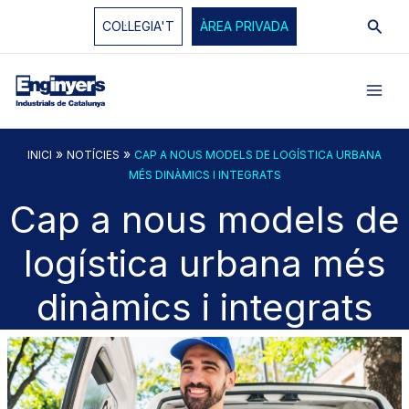
Vés
Cerc
COL·LEGIA'T
ÀREA PRIVADA
al
contingut
»
»
INICI
NOTÍCIES
CAP A NOUS MODELS DE LOGÍSTICA URBANA
MÉS DINÀMICS I INTEGRATS
Cap a nous models de
logística urbana més
dinàmics i integrats