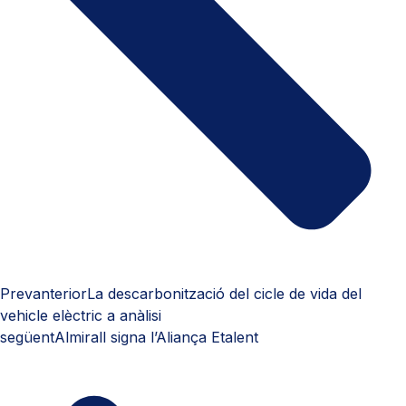
Prev
anterior
La descarbonització del cicle de vida del
vehicle elèctric a anàlisi
següent
Almirall signa l’Aliança Etalent