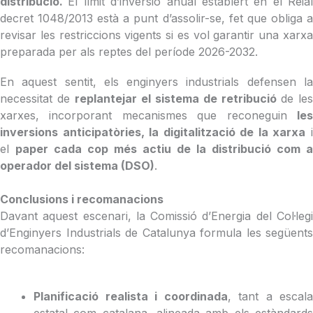
distribució.
El límit d’inversió anual establert en el Reial
decret 1048/2013 està a punt d’assolir-se, fet que obliga a
revisar les restriccions vigents si es vol garantir una xarxa
preparada per als reptes del període 2026-2032.
En aquest sentit, els enginyers industrials defensen la
necessitat de
replantejar el sistema de retribució
de les
xarxes, incorporant mecanismes que reconeguin
les
inversions anticipatòries, la digitalització de la xarxa
el
paper cada cop més actiu de la distribució com a
operador del sistema (DSO)
.
Conclusions i recomanacions
Davant aquest escenari, la Comissió d’Energia del Col·legi
d’Enginyers Industrials de Catalunya formula les següents
recomanacions:
Planificació realista i coordinada
, tant a escala