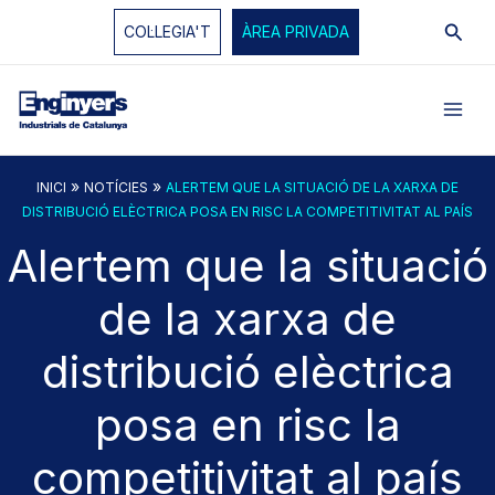
Vés
Cerc
COL·LEGIA'T
ÀREA PRIVADA
al
contingut
»
»
INICI
NOTÍCIES
ALERTEM QUE LA SITUACIÓ DE LA XARXA DE
DISTRIBUCIÓ ELÈCTRICA POSA EN RISC LA COMPETITIVITAT AL PAÍS
Alertem que la situació
de la xarxa de
distribució elèctrica
posa en risc la
competitivitat al país