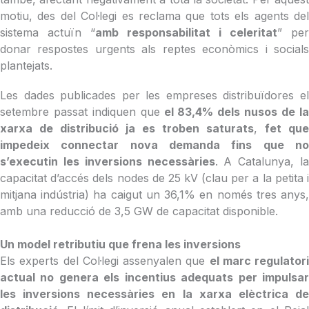
motiu, des del Col·legi es reclama que tots els agents del
sistema actuïn “
amb responsabilitat i celeritat
” per
donar respostes urgents als reptes econòmics i socials
plantejats.
Les dades publicades per les empreses distribuïdores el
setembre passat indiquen que
el 83,4% dels nusos de l
xarxa de distribució ja es troben saturats
,
fet que
impedeix connectar nova demanda fins que no
s’executin les inversions necessàries
. A Catalunya, la
capacitat d’accés dels nodes de 25 kV (clau per a la petita i
mitjana indústria) ha caigut un 36,1% en només tres anys,
amb una reducció de 3,5 GW de capacitat disponible.
Un model retributiu que frena les inversions
Els experts del Col·legi assenyalen que
el marc regulatori
actual no genera els incentius adequats per impulsar
les inversions necessàries en la xarxa elèctrica de