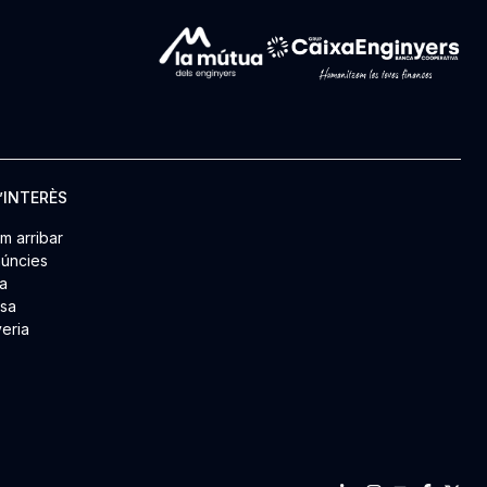
’INTERÈS
m arribar
úncies
a
msa
yeria