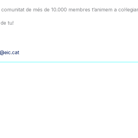
a comunitat de més de 10.000 membres t’animem a col·legiar-
de tu!
a@eic.cat