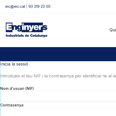
Vés
eic@eic.cat
|
93 319 23 00
al
contingut
Qu
Inicia la sessió
Introdueix el teu NIF i la contrasenya per identificar-te al 
Nom d'usuari (NIF)
Contrasenya