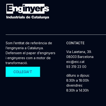
Som l’entitat de referència de
CONTACTE
l’enginyeria a Catalunya.
Via Laietana, 39.
Defensem el paper d’enginyers
08003 Barcelona
i enginyeres com a motor de
eic@eic.cat
transformació.
93 319 23 00
COL·LEGIA'T
dilluns a dijous:
8:30h a 18:00h
divendres:
8:30h a 14:30h