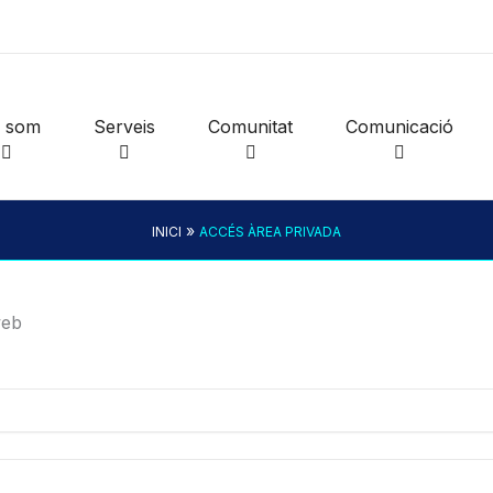
i som
Serveis
Comunitat
Comunicació
»
INICI
ACCÉS ÀREA PRIVADA
web