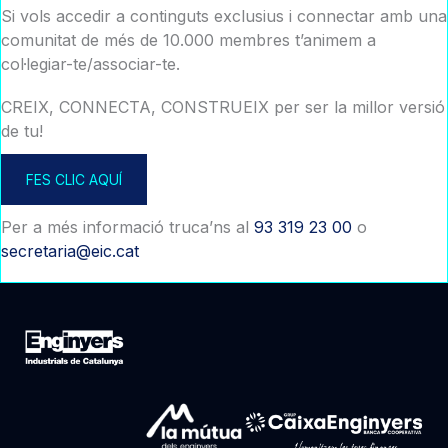
Si vols accedir a continguts exclusius i connectar amb una
comunitat de més de 10.000 membres t’animem a
col·legiar-te/associar-te.
CREIX, CONNECTA, CONSTRUEIX per ser la millor versió
de tu!
FES CLIC AQUÍ
Per a més informació truca’ns al
93 319 23 00
o
secretaria@eic.cat