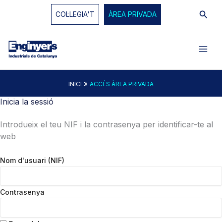
Vés
Cerc
COL·LEGIA'T
ÀREA PRIVADA
al
contingut
»
INICI
ACCÉS ÀREA PRIVADA
Inicia la sessió
Introdueix el teu NIF i la contrasenya per identificar-te al
web
Nom d'usuari (NIF)
Contrasenya