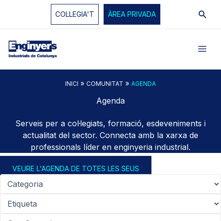
Vés
Cerc
COL·LEGIA'T
ÀREA PRIVADA
al
contingut
»
»
INICI
COMUNITAT
AGENDA
Agenda
Serveis per a col·legiats, formació, esdeveniments i
actualitat del sector. Connecta amb la xarxa de
professionals líder en enginyeria industrial.
VEURE L'AGENDA DE TOTES LES SEUS