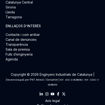
Catalunya Central
Girona
Lleida
Tarragona
ENLLAÇOS D’INTERÈS
Contacte i com arribar
Canal de denúncies
Transparència
Sala de premsa
Fulls d’enginyeria
Agenda
Copyright © 2026 Enginyers Industrials de Catalunya |
Desenvolupat per
PKF Attest
/
Serialnet
|
NIF. AEIC G-08398562 / NIF. COEIC V-
08398554
Avís legal