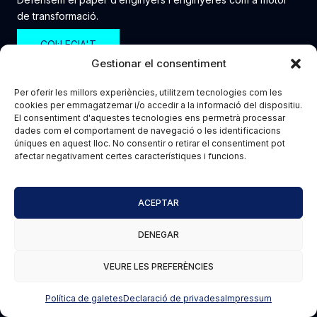
de transformació.
COL·LEGIA'T
Gestionar el consentiment
CONTACTE
Per oferir les millors experiències, utilitzem tecnologies com les
cookies per emmagatzemar i/o accedir a la informació del dispositiu.
Demarcació de Tarragona
El consentiment d'aquestes tecnologies ens permetrà processar
Carrer Escrivanies Velles 6 (cantonada Mare de Déu del Claustre)
dades com el comportament de navegació o les identificacions
úniques en aquest lloc. No consentir o retirar el consentiment pot
43003 Tarragona
afectar negativament certes característiques i funcions.
tarraco@eic.cat
977 238012
dilluns a dijous:
ACEPTAR
8:00h a 14:00h i de 16:00h a 18:00h
DENEGAR
HORARIS ESPECIALS
VEURE LES PREFERÈNCIES
Setmana Santa, estiu i Nadal:
9:00h a 14:00h
Política de galetes
Declaració de privadesa
Impressum
LES NOSTRES SEUS