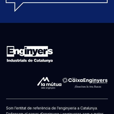
Som l’entitat de referència de l’enginyeria a Catalunya.
Defensem el paper d’enginyers i enginyeres com a motor