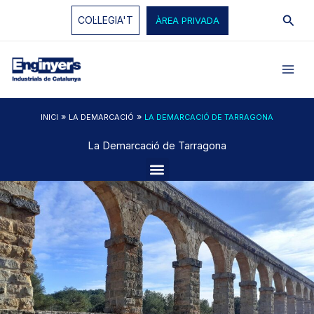
Vés
Cerc
COL·LEGIA'T
ÀREA PRIVADA
al
contingut
»
»
INICI
LA DEMARCACIÓ
LA DEMARCACIÓ DE TARRAGONA
La Demarcació de Tarragona