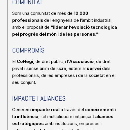
COMUNITAT
Som una comunitat de més de
10.000
professionals
de l’enginyeria de l’àmbit industrial,
amb el propòsit de
“liderar l’evolució tecnològica
pel progrés del món i de les persones.”
COMPROMÍS
El
Col·legi
, de dret públic, i l’
Associació
, de dret
privat i sense ànim de lucre, estem al
servei
dels
professionals, de les empreses i de la societat en el
seu conjunt.
IMPACTE I ALIANCES
Generem
impacte real
a través del
coneixement i
la influència
, i el multipliquem mitjançant
aliances
estratègiques
amb institucions, empreses i