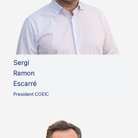
Sergi
Ramon
Escarré
President COEIC