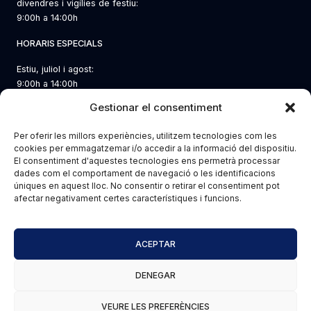
divendres i vigílies de festiu:
9:00h a 14:00h
HORARIS ESPECIALS
Estiu, juliol i agost:
9:00h a 14:00h
Gestionar el consentiment
LES NOSTRES SEUS
ENLLAÇOS D’INTERÈS
Per oferir les millors experiències, utilitzem tecnologies com les
Barcelona
Contacte i com arribar
cookies per emmagatzemar i/o accedir a la informació del dispositiu.
Vallès
El consentiment d'aquestes tecnologies ens permetrà processar
Canal de denúncies
Catalunya Central
dades com el comportament de navegació o les identificacions
Transparència
Girona
úniques en aquest lloc. No consentir o retirar el consentiment pot
Sala de premsa
afectar negativament certes característiques i funcions.
Tarragona
Fulls d’enginyeria
ACEPTAR
Copyright © 2026 Demarcació del Lleida |
Desenvolupat per
PKF Attest
/
Serialnet
|
NIF. AEIC G-08398562 / NIF. COEIC V-08398554
DENEGAR
VEURE LES PREFERÈNCIES