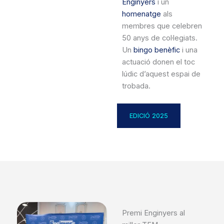
Enginyers
i un
homenatge
als
membres que celebren
50 anys de col·legiats.
Un
bingo benèfic
i una
actuació donen el toc
lúdic d’aquest espai de
trobada.
EDICIÓ 2025
Premi Enginyers al