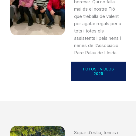
berenar. Qui no falla
mai és el nostre Tió
que treballa de valent
per agafar regals per a
tots i totes els
assistents i pels nens i
nenes de l’Associació
Pare Palau de Lleida.
FOTOS I VÍDEOS
2025
Sopar d’estiu, tennis i