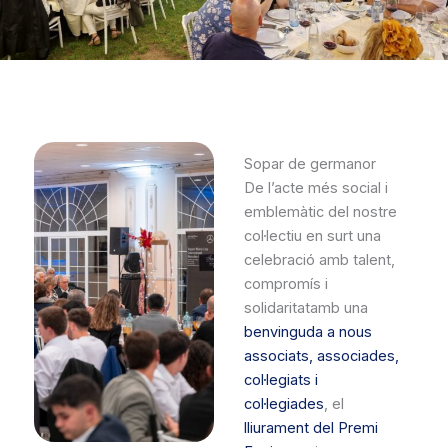
Sopar de germanor
De l’acte més social i
emblemàtic del nostre
col·lectiu en surt una
celebració amb talent,
compromís i
solidaritatamb una
benvinguda a nous
associats, associades,
col·legiats i
col·legiades
, el
lliurament del Premi