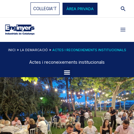
Vés
Cerc
COL·LEGIA'T
ÀREA PRIVADA
al
contingut
»
»
INICI
LA DEMARCACIÓ
ACTES I RECONEIXEMENTS INSTITUCIONALS
Actes i reconeixements institucionals