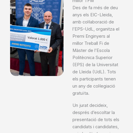
millor TFM
Des de fa més de deu
anys els EIC-Lleida,
amb col·laboració de
l’EPS-UdL, organitza el
Premi Enginyers al
millor Treball Fi de
Màster de l’Escola
Politècnica Superior
(EPS) de la Universitat
de Lleida (UdL). Tots
els participants tenen
un any de col·legiació
gratuïta.
Un jurat decideix,
després d’escoltar la
presentació de tots els
candidats i candidates,