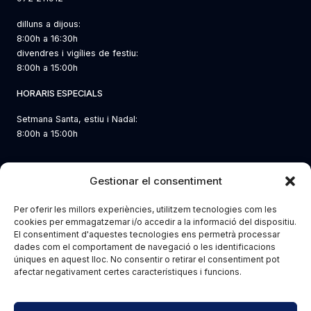
dilluns a dijous:
8:00h a 16:30h
divendres i vigílies de festiu:
8:00h a 15:00h
HORARIS ESPECIALS
Setmana Santa, estiu i Nadal:
8:00h a 15:00h
LES NOSTRES SEUS
ENLLAÇOS D’INTERÈS
Gestionar el consentiment
Catalunya Central
Contacte i com arribar
Barcelona
Per oferir les millors experiències, utilitzem tecnologies com les
Canal de denúncies
Lleida
cookies per emmagatzemar i/o accedir a la informació del dispositiu.
Transparència
El consentiment d'aquestes tecnologies ens permetrà processar
Tarragona
Sala de premsa
dades com el comportament de navegació o les identificacions
Vallès
Fulls d’enginyeria
úniques en aquest lloc. No consentir o retirar el consentiment pot
afectar negativament certes característiques i funcions.
Copyright © 2026 Demarcació de Girona |
Desenvolupat per
PKF Attest