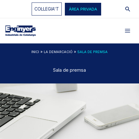
Vés
Cerc
COL·LEGIA'T
ÀREA PRIVADA
al
contingut
»
»
INICI
LA DEMARCACIÓ
SALA DE PREMSA
Sala de premsa