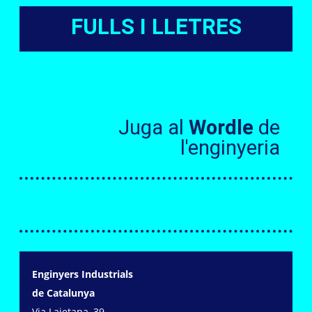
FULLS I LLETRES
Juga al
Wordle
de
l'enginyeria
Enginyers Industrials
de Catalunya
Via Laietana, 39