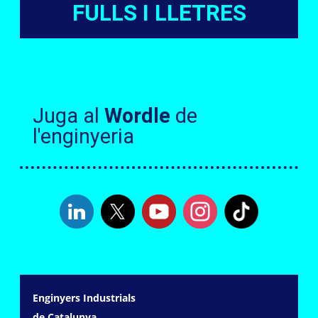
FULLS I LLETRES
Juga al
Wordle
de
l'enginyeria
Enginyers Industrials
de Catalunya