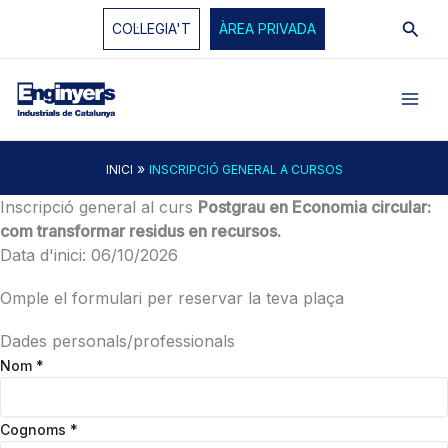
Vés
Cerc
COL·LEGIA'T
ÀREA PRIVADA
al
contingut
»
INICI
INSCRIPCIÓ GENERAL A CURSOS
Inscripció general al curs
Postgrau en Economia circular:
com transformar residus en recursos.
Data d'inici: 06/10/2026
Omple el formulari per reservar la teva plaça
Dades personals/professionals
Nom
*
Cognoms
*