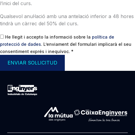
l’inici del curs.
Qualsevol anul·lació amb una antelació inferior a 48 hores
tindrà un càrrec del 50% del curs.
He llegit i accepto la informació sobre la
política de
protecció de dades
. L’enviament del formulari implicarà el seu
consentiment exprés i inequívoc.
*
ENVIAR SOL·LICITUD