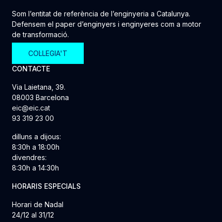
Som l’entitat de referència de l’enginyeria a Catalunya.
Defensem el paper d’enginyers i enginyeres com a motor
de transformació.
COL·LEGIA'T
CONTACTE
Via Laietana, 39.
08003 Barcelona
eic@eic.cat
93 319 23 00
dilluns a dijous:
8:30h a 18:00h
divendres:
8:30h a 14:30h
HORARIS ESPECIALS
Horari de Nadal
24/12 al 31/12